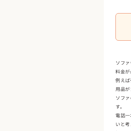
ソファ
料金が
例えば
用品が
ソファ
す。
電話一
いと考